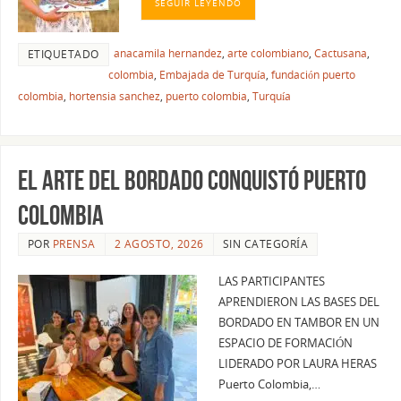
SEGUIR LEYENDO
anacamila hernandez
,
arte colombiano
,
Cactusana
,
ETIQUETADO
colombia
,
Embajada de Turquía
,
fundación puerto
colombia
,
hortensia sanchez
,
puerto colombia
,
Turquía
El arte del bordado conquistó Puerto
Colombia
POR
PRENSA
2 AGOSTO, 2026
SIN CATEGORÍA
LAS PARTICIPANTES
APRENDIERON LAS BASES DEL
BORDADO EN TAMBOR EN UN
ESPACIO DE FORMACIÓN
LIDERADO POR LAURA HERAS
Puerto Colombia,…