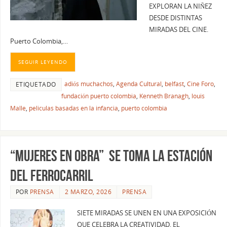
EXPLORAN LA NIÑEZ
DESDE DISTINTAS
MIRADAS DEL CINE.
Puerto Colombia,…
SEGUIR LEYENDO
adiós muchachos
,
Agenda Cultural
,
belfast
,
Cine Foro
,
ETIQUETADO
fundación puerto colombia
,
Kenneth Branagh
,
louis
Malle
,
peliculas basadas en la infancia
,
puerto colombia
“MUJERES EN OBRA” SE TOMA LA ESTACIÓN
DEL FERROCARRIL
POR
PRENSA
2 MARZO, 2026
PRENSA
SIETE MIRADAS SE UNEN EN UNA EXPOSICIÓN
QUE CELEBRA LA CREATIVIDAD, EL