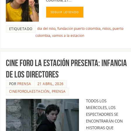
Colombia, 21…
SEGUIR LEYENDO
dia del niño
,
fundación puerto colombia
,
niños
,
puerto
ETIQUETADO
colombia
,
vamos a la estacion
Cine Foro La Estación presenta: Infancia
de los directores
POR
PRENSA
21 ABRIL, 2026
CINEFOROLAESTACIÓN
,
PRENSA
TODOS LOS
MIÉRCOLES, LOS
ESPECTADORES SE
ENCONTRARÁN CON
HISTORIAS QUE