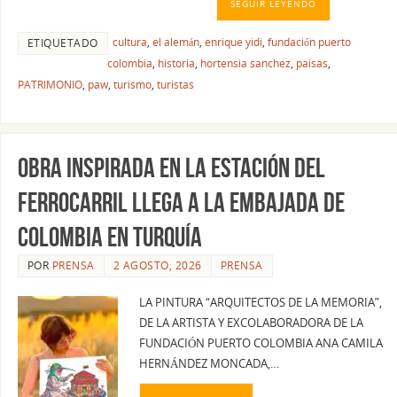
SEGUIR LEYENDO
cultura
,
el alemán
,
enrique yidi
,
fundación puerto
ETIQUETADO
colombia
,
historia
,
hortensia sanchez
,
paisas
,
PATRIMONIO
,
paw
,
turismo
,
turistas
Obra inspirada en la Estación del
Ferrocarril llega a la Embajada de
Colombia en Turquía
POR
PRENSA
2 AGOSTO, 2026
PRENSA
LA PINTURA “ARQUITECTOS DE LA MEMORIA”,
DE LA ARTISTA Y EXCOLABORADORA DE LA
FUNDACIÓN PUERTO COLOMBIA ANA CAMILA
HERNÁNDEZ MONCADA,…