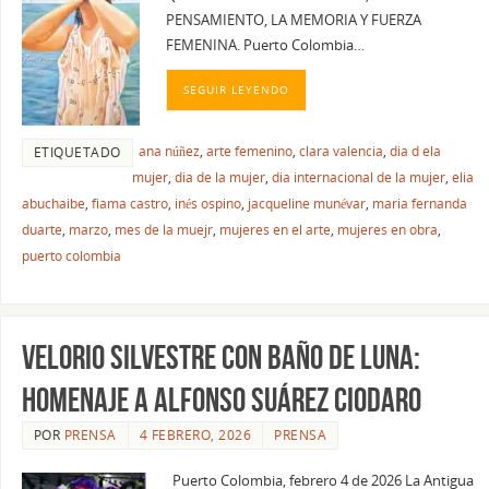
PENSAMIENTO, LA MEMORIA Y FUERZA
FEMENINA. Puerto Colombia…
SEGUIR LEYENDO
ana núñez
,
arte femenino
,
clara valencia
,
dia d ela
ETIQUETADO
mujer
,
dia de la mujer
,
dia internacional de la mujer
,
elia
abuchaibe
,
fiama castro
,
inés ospino
,
jacqueline munévar
,
maria fernanda
duarte
,
marzo
,
mes de la muejr
,
mujeres en el arte
,
mujeres en obra
,
puerto colombia
VELORIO SILVESTRE CON BAÑO DE LUNA:
HOMENAJE A ALFONSO SUÁREZ CIODARO
POR
PRENSA
4 FEBRERO, 2026
PRENSA
Puerto Colombia, febrero 4 de 2026 La Antigua