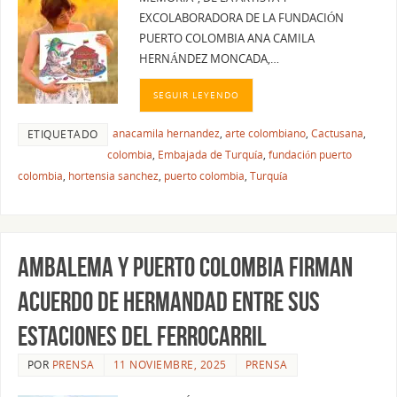
EXCOLABORADORA DE LA FUNDACIÓN
PUERTO COLOMBIA ANA CAMILA
HERNÁNDEZ MONCADA,…
SEGUIR LEYENDO
anacamila hernandez
,
arte colombiano
,
Cactusana
,
ETIQUETADO
colombia
,
Embajada de Turquía
,
fundación puerto
colombia
,
hortensia sanchez
,
puerto colombia
,
Turquía
Ambalema y Puerto Colombia firman
Acuerdo de Hermandad entre sus
Estaciones del Ferrocarril
POR
PRENSA
11 NOVIEMBRE, 2025
PRENSA