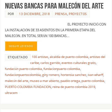
NUEVAS BANCAS PARA MALECÓN DEL ARTE
POR
13 DICIEMBRE, 2018
PRENSA
,
PROYECTOS
EL PROYECTO INICIÓ CON
LA INSTALACIÓN DE 33 ASIENTOS EN LA PRIMERA ETAPA DEL
MALECÓN. EN TOTAL SERÁN 100 BANCAS…
SEGUIR LEYENDO
100 artistas
,
alcaldia de puerto colombia
,
artistas del
ETIQUETADO
caribe
,
carlos garrido
,
eventos culturales gratis
,
fundación puerto colombia
,
fundacionpuerto colombia
,
fundacionpuertocolombia
,
giny romero
,
hortensia sanchez
,
ivan wharff
,
malecón del arte
,
museo a mar abierto
,
paablo ortega
,
puerto colombia
,
PUERTO COLOMBIA FUNDACION
,
reina de puerto colombia 2019
,
ultracem