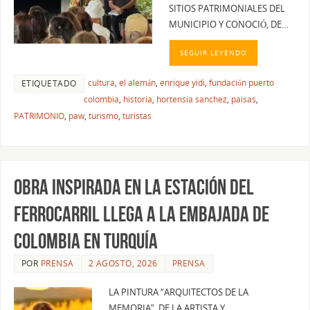
SITIOS PATRIMONIALES DEL
MUNICIPIO Y CONOCIÓ, DE…
SEGUIR LEYENDO
cultura
,
el alemán
,
enrique yidi
,
fundación puerto
ETIQUETADO
colombia
,
historia
,
hortensia sanchez
,
paisas
,
PATRIMONIO
,
paw
,
turismo
,
turistas
Obra inspirada en la Estación del
Ferrocarril llega a la Embajada de
Colombia en Turquía
POR
PRENSA
2 AGOSTO, 2026
PRENSA
LA PINTURA “ARQUITECTOS DE LA
MEMORIA”, DE LA ARTISTA Y