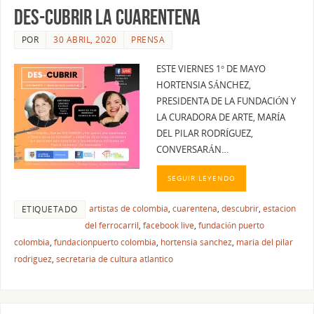
DES-CUBRIR LA CUARENTENA
POR
30 ABRIL, 2020
PRENSA
ESTE VIERNES 1° DE MAYO
HORTENSIA SÁNCHEZ,
PRESIDENTA DE LA FUNDACIÓN Y
LA CURADORA DE ARTE, MARÍA
DEL PILAR RODRÍGUEZ,
CONVERSARÁN…
SEGUIR LEYENDO
artistas de colombia
,
cuarentena
,
descubrir
,
estacion
ETIQUETADO
del ferrocarril
,
facebook live
,
fundación puerto
colombia
,
fundacionpuerto colombia
,
hortensia sanchez
,
maria del pilar
rodriguez
,
secretaria de cultura atlantico