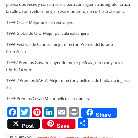
piensa dos veces y corre tras ella para conseguir su autógrafo. Cruza
la calle a toda velocidad y, en ese momento, un coche lo atropella.
1999: Oscar: Mejor película extranjera
1999: Globo de Oro: Mejor película extranjera
1999: Festival de Cannes: mejor director, Premio del Jurado
Ecuménico
1999:7 Premios Goya: incluyendo mejor película, director y actriz
(Roth).14 nom.
1999: 2 Premios BAFTA: Mejor director y película de habla no inglesa.
3n.
1999: Premios Cesar: Mejor película extranjera
F
T
Pi
Li
E
Pr
Share
a
w
nt
n
m
in
C
Post
Save
c
itt
er
k
ai
t
o
ETIQUETADO
Agenda Cultural
,
agenda cultural puerto colombia
,