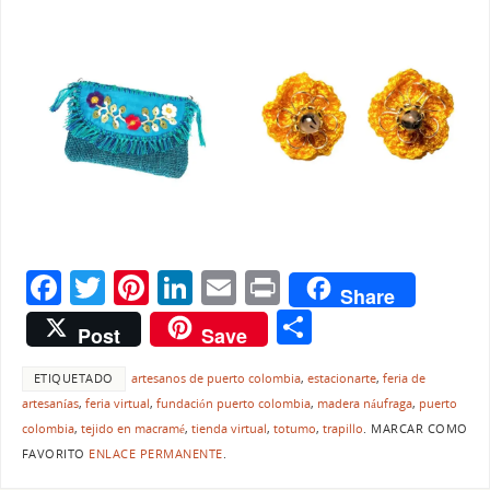
F
T
Pi
Li
E
Pr
Share
a
w
nt
n
m
in
C
Post
Save
c
itt
er
k
ai
t
o
e
er
e
e
l
ETIQUETADO
artesanos de puerto colombia
,
estacionarte
,
feria de
m
artesanías
,
feria virtual
,
fundación puerto colombia
,
madera náufraga
,
puerto
b
st
dI
p
colombia
,
tejido en macramé
,
tienda virtual
,
totumo
,
trapillo
.
MARCAR COMO
o
n
ar
FAVORITO
ENLACE PERMANENTE
.