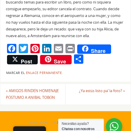
buscando temas para escribir un libro, pero como ni siquiera
consigue empezarlo, su editor cancela el contrato. Cuando decide
regresar a Alemania, conoce en el aeropuerto a una mujer, y como
no hay vuelos hasta el día siguiente pasa la noche con ella. La mujer
desaparece, pero le deja un recado: que vaya con su hija Alicia, de
nueve años, a Amsterdam para reunirse con ella.
F
T
Pi
Li
E
Pr
Share
a
w
nt
n
m
in
C
Post
Save
c
itt
er
k
ai
t
o
e
er
e
e
l
MARCAR EL
ENLACE PERMANENTE
.
m
b
st
dI
p
«
AMIGOS RINDEN HOMENAJE
¿Ya estás listo pa’ la foto?
»
o
n
ar
PÓSTUMO A ANIBAL TOBÓN
o
tir
k
FUNCIONA CON
PARABOLA
&
WORDPRESS.
Necesitas ayuda?
Chatea con nosotros