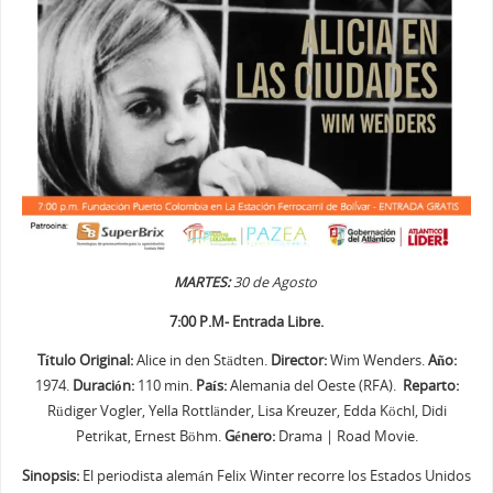
MARTES:
30 de Agosto
7:00 P.M- Entrada Libre.
Título Original:
Alice in den Städten.
Director:
Wim Wenders.
Año:
1974.
Duración:
110 min.
País:
Alemania del Oeste (RFA).
Reparto:
Rüdiger Vogler, Yella Rottländer, Lisa Kreuzer, Edda Köchl, Didi
Petrikat, Ernest Böhm.
Género:
Drama | Road Movie.
Sinopsis:
El periodista alemán Felix Winter recorre los Estados Unidos