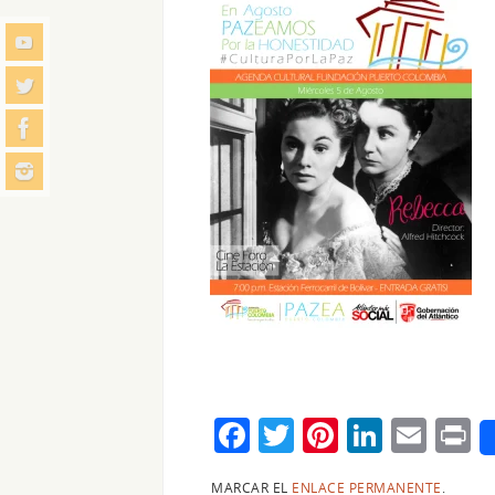
F
T
Pi
Li
E
P
a
w
nt
n
m
i
MARCAR EL
ENLACE PERMANENTE
.