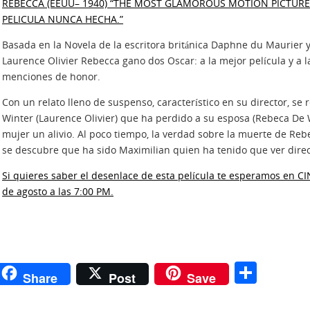
REBECCA (EEUU
– 1940) “THE MOST GLAMOROUS MOTION PICTUR
PELICULA NUNCA HECHA.”
Basada en la Novela de la escritora británica Daphne du Maurier 
Laurence Olivier Rebecca gano dos Oscar: a la mejor película y a l
menciones de honor.
Con un relato lleno de suspenso, característico en su director, se 
Winter (Laurence Olivier) que ha perdido a su esposa (Rebeca De 
mujer un alivio. Al poco tiempo, la verdad sobre la muerte de Re
se descubre que ha sido Maximilian quien ha tenido que ver dire
Si quieres saber el desenlace de esta película te esperamos en 
de agosto a las 7:00 PM.
r
C
Share
Post
Save
n
o