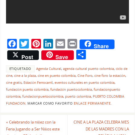
F
T
Pi
Li
E
Pr
Share
a
w
nt
n
m
in
C
Post
Save
c
itt
er
k
ai
t
o
e
er
e
e
l
ETIQUETADO
Agenda Cultural
,
agenda cultural puerto colombia
,
ciclo de
m
cine
,
cine a la plaza
,
cine en puerto colombia
,
Cine Foro
,
cine foro la estación
,
b
st
dI
p
cine gratis
,
Estación Ferrocarril
,
eventos culturales en puerto colombia
,
o
n
ar
fundación puerto colombia
,
fundación puertocolombia
,
fundacionpuerto
colombia
,
fundacionpuertocolombia
,
puerto colombia
,
PUERTO COLOMBIA
o
tir
FUNDACION
.
MARCAR COMO FAVORITO
ENLACE PERMANENTE
.
k
«
Celebrando la niñez con la
CINE A LA PLAZA CELEBRA MES
Feria Jugando a Ser Niños este
DE LAS MADRES CON LA