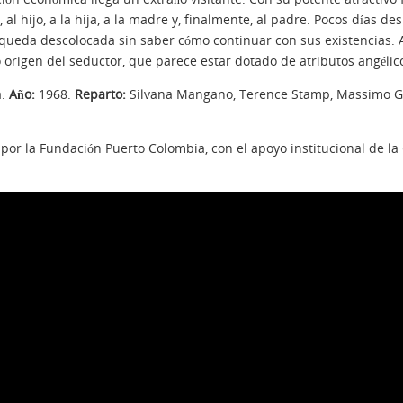
al hijo, a la hija, a la madre y, finalmente, al padre. Pocos días d
 se queda descolocada sin saber cómo continuar con sus existencias.
origen del seductor, que parece estar dotado de atributos angélico
a.
Año:
1968.
Reparto:
Silvana Mangano, Terence Stamp, Massimo Gi
 por la Fundación Puerto Colombia, con el apoyo institucional de la 