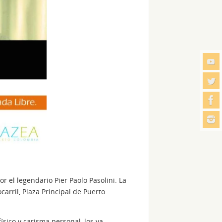
por el legendario Pier Paolo Pasolini. La
arril, Plaza Principal de Puerto
ísico y carisma personal, los va