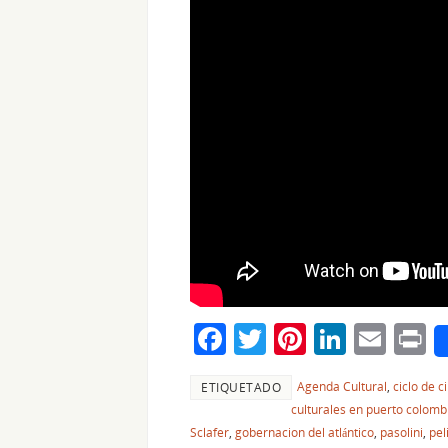
F
T
Pi
Li
E
P
a
w
nt
n
m
i
Agenda Cultural
,
ciclo de c
ETIQUETADO
c
itt
er
k
ai
t
culturales en puerto colomb
e
er
e
e
l
Sclafer
,
gobernacion del atlántico
,
pasolini
,
pel