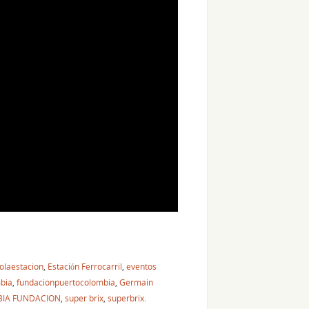
rolaestacion
,
Estación Ferrocarril
,
eventos
bia
,
fundacionpuertocolombia
,
Germain
IA FUNDACION
,
super brix
,
superbrix
.