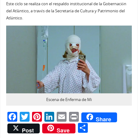
Este ciclo se realiza con el respaldo institucional de la Gobernación
del Atlántico, a través de la Secretaría de Cultura y Patrimonio del
Atlántico.
Escena de Enferma de Mi
F
T
Pi
Li
E
Pr
Share
a
w
nt
n
m
in
C
Post
Save
c
itt
er
k
ai
t
o