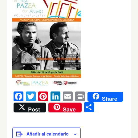
Facebook
Twitter
Pinterest
LinkedIn
Email
Print
Share
Compartir
Post
Save
Añadir al calendario