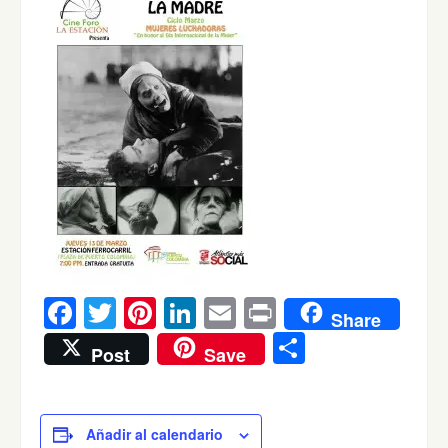
Facebook
Twitter
Pinterest
LinkedIn
Email
Print
Share
Compartir
Post
Save
Añadir al calendario