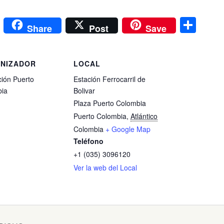
t
dIn
ail
Print
Com
Share
Post
Save
NIZADOR
LOCAL
ión Puerto
Estación Ferrocarril de
ia
Bolivar
Plaza Puerto Colombia
Puerto Colombia
,
Atlántico
Colombia
+ Google Map
Teléfono
+1 (035) 3096120
Ver la web del Local