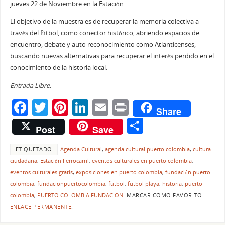
jueves 22 de Noviembre en la Estación.
El objetivo de la muestra es de recuperar la memoria colectiva a
través del fútbol, como conector histórico, abriendo espacios de
encuentro, debate y auto reconocimiento como Atlanticenses,
buscando nuevas alternativas para recuperar el interés perdido en el
conocimiento de la historia local.
Entrada Libre.
F
T
Pi
Li
E
Pr
Share
a
w
nt
n
m
in
C
Post
Save
c
itt
er
k
ai
t
o
e
er
e
e
l
ETIQUETADO
Agenda Cultural
,
agenda cultural puerto colombia
,
cultura
m
ciudadana
,
Estación Ferrocarril
,
eventos culturales en puerto colombia
,
b
st
dI
p
eventos culturales gratis
,
exposiciones en puerto colombia
,
fundación puerto
o
n
ar
colombia
,
fundacionpuertocolombia
,
futbol
,
futbol playa
,
historia
,
puerto
colombia
,
PUERTO COLOMBIA FUNDACION
.
MARCAR COMO FAVORITO
o
tir
ENLACE PERMANENTE
.
k