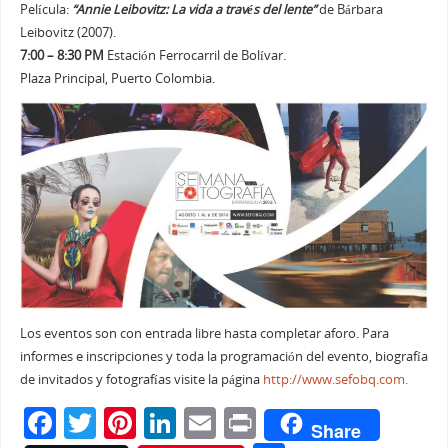
Película:
“Annie Leibovitz: La vida a través del lente”
de Bárbara
Leibovitz (2007).
7:00 – 8:30 PM
Estación Ferrocarril de Bolívar.
Plaza Principal, Puerto Colombia.
Los eventos son con entrada libre hasta completar aforo. Para
informes e inscripciones y toda la programación del evento, biografía
de invitados y fotografías visite la página
http://www.sefobq.com.
F
T
Pi
Li
E
Pr
Share