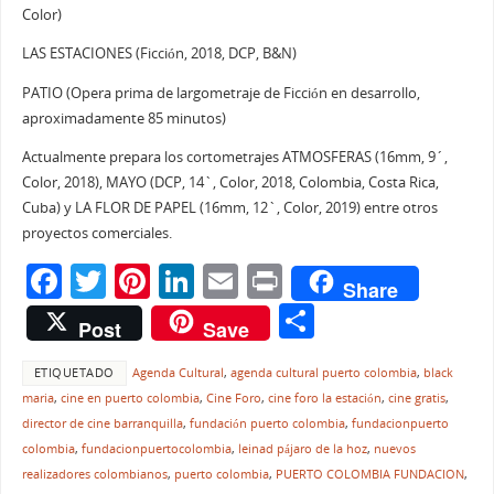
Color)
LAS ESTACIONES (Ficción, 2018, DCP, B&N)
PATIO (Opera prima de largometraje de Ficción en desarrollo,
aproximadamente 85 minutos)
Actualmente prepara los cortometrajes ATMOSFERAS (16mm, 9´,
Color, 2018), MAYO (DCP, 14`, Color, 2018, Colombia, Costa Rica,
Cuba) y LA FLOR DE PAPEL (16mm, 12`, Color, 2019) entre otros
proyectos comerciales.
F
T
Pi
Li
E
Pr
Share
a
w
nt
n
m
in
C
Post
Save
c
itt
er
k
ai
t
o
e
er
e
e
l
ETIQUETADO
Agenda Cultural
,
agenda cultural puerto colombia
,
black
m
maria
,
cine en puerto colombia
,
Cine Foro
,
cine foro la estación
,
cine gratis
,
b
st
dI
p
director de cine barranquilla
,
fundación puerto colombia
,
fundacionpuerto
o
n
ar
colombia
,
fundacionpuertocolombia
,
leinad pájaro de la hoz
,
nuevos
realizadores colombianos
,
puerto colombia
,
PUERTO COLOMBIA FUNDACION
,
o