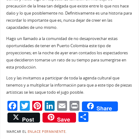
precaución de la linea tan delgada que existe entre lo que nos hace
daño y lo que posiblemente no. Definitivamente es una historia para
recordar lo importante que es, nunca dejar de creer en las
capacidades de uno mismo.
Hago un llamado a la comunidad de no desaprovechar estas
oportunidades de tener en Puerto Colombia este tipo de
proyecciones; en la noche de ayer eran contados los espectadores
que decidieron tomarse un rato de su tiempo para sumergirse en
esta producción.
Los y las invitamos a participar de toda la agenda cultural que
tenemos y a multiplicar la información para que a este tipo de piezas
artísticas se les saque todo el jugo posible.
F
T
Pi
Li
E
Pr
Share
a
w
nt
n
m
in
C
Post
Save
c
itt
er
k
ai
t
o
e
er
e
e
l
MARCAR EL
ENLACE PERMANENTE
.
m