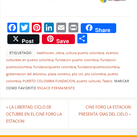
F
T
Pi
Li
E
Pr
Share
a
w
nt
n
m
in
C
Post
Save
c
itt
er
k
ai
t
o
e
er
e
e
l
ETIQUETADO
beethoven
,
clena
,
cultura puerto colombia
,
eventos
m
culturales en puerto colombia
,
fundación puerto colombia
,
fundación
b
st
dI
p
puertocolombia
,
fundacionpuerto colombia
,
fundacionpuertocolombia
,
o
n
ar
gobernacion del atlántico
,
plaza cisneros
,
pto col
,
pto colombia
,
puerto
colombia
,
PUERTO COLOMBIA FUNDACION
,
puerto cultural
,
Teatro
.
MARCAR
o
tir
COMO FAVORITO
ENLACE PERMANENTE
.
k
«
LA LIBERTAD, CICLO DE
CINE FORO LA ESTACIÓN
OCTUBRE EN EL CINE FORO LA
PRESENTA: DÍAS DEL CIELO
»
ESTACIÓN