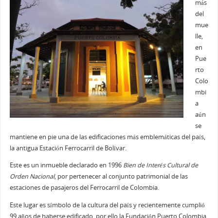
más
del
mue
lle,
en
Pue
rto
Colo
mbi
a
aún
se
mantiene en pie una de las edificaciones más emblemáticas del país,
la antigua Estación Ferrocarril de Bolívar.
Este es un inmueble declarado en 1996
Bien de Interés Cultural de
Orden Nacional
, por pertenecer al conjunto patrimonial de las
estaciones de pasajeros del Ferrocarril de Colombia.
Este lugar es símbolo de la cultura del país y recientemente cumplió
99 años de haberse edificado, por ello la Fundación Puerto Colombia