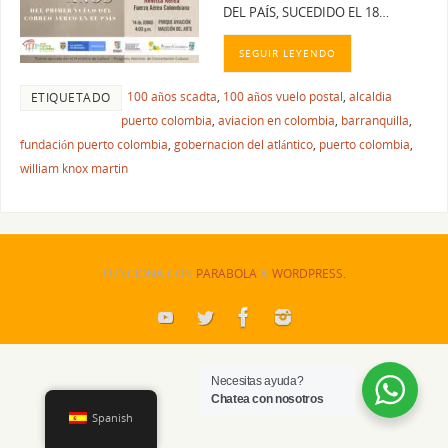
DEL PAÍS, SUCEDIDO EL 18…
SEGUIR LEYENDO
100 años scadta
,
100 años vuelo postal
,
alcaldia
ETIQUETADO
puerto colombia
,
aviacion en colombia
,
barranquilla
,
fundación puerto colombia
,
gobernacion del atlántico
,
puerto colombia
,
william knox martin
FUNCIONA CON
PARABOLA
&
WORDPRESS.
Necesitas ayuda?
Chatea con nosotros
Spanish