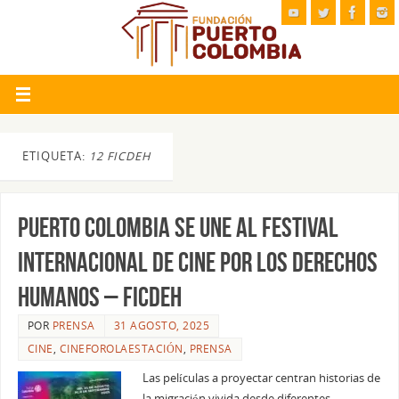
ETIQUETA:
12 FICDEH
Puerto Colombia se une al Festival
Internacional de Cine por los Derechos
Humanos – FICDEH
POR
PRENSA
31 AGOSTO, 2025
CINE
,
CINEFOROLAESTACIÓN
,
PRENSA
Las películas a proyectar centran historias de
la migración vivida desde diferentes