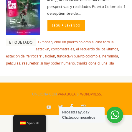
perspectivas y realidades Puerto Colombia, 1
de septiembre de…
SEGUIR LEYENDO
12 ficdeh
,
cine en puerto colombia
,
cine foro la
ETIQUETADO
estación
,
cortometrajes
,
el recuerdo de los últimos
,
estacion del ferrocarril
,
ficdeh
,
fundación puerto colombia
,
herminda
,
películas
,
rasureitor
,
si hay poder humano
,
thanks donald
,
una isla
FUNCIONA CON
PARABOLA
&
WORDPRESS.
Necesitas ayuda?
Chatea con nosotros
Spanish