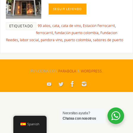
SEGUIR LEYENDO
99 años
,
cata
,
cata de vino
,
Estación Ferrocarril
,
ETIQUETADO
ferrocarril
,
fundación puerto colombia
,
Fundacion
Reedes
,
labor social
,
pandora vino
,
puerto colombia
,
sabores de puerto
FUNCIONA CON
PARABOLA
&
WORDPRESS.
Necesitas ayuda?
Chatea con nosotros
Spanish