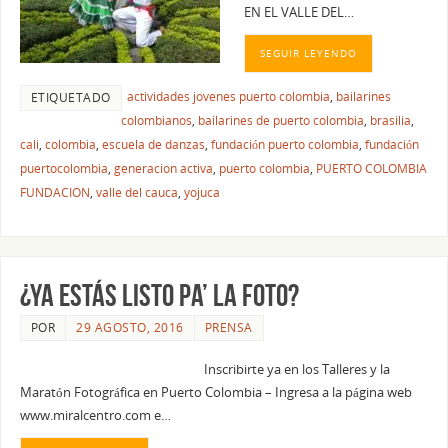
EN EL VALLE DEL…
SEGUIR LEYENDO
actividades jovenes puerto colombia
,
bailarines
ETIQUETADO
colombianos
,
bailarines de puerto colombia
,
brasilia
,
cali
,
colombia
,
escuela de danzas
,
fundación puerto colombia
,
fundación
puertocolombia
,
generacion activa
,
puerto colombia
,
PUERTO COLOMBIA
FUNDACION
,
valle del cauca
,
yojuca
¿Ya estás listo pa’ la foto?
POR
29 AGOSTO, 2016
PRENSA
Inscribirte ya en los Talleres y la
Maratón Fotográfica en Puerto Colombia – Ingresa a la página web
www.miralcentro.com e…