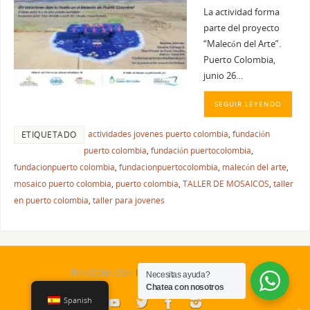
La actividad forma
parte del proyecto
“Malecón del Arte”.
Puerto Colombia,
junio 26…
SEGUIR LEYENDO
actividades jovenes puerto colombia
,
fundación
ETIQUETADO
puerto colombia
,
fundación puertocolombia
,
fundacionpuerto colombia
,
fundacionpuertocolombia
,
malecón del arte
,
mosaico puerto colombia
,
puerto colombia
,
TALLER DE MOSAICOS
,
taller
en puerto colombia
,
taller para jovenes
FUNCIONA CON
PARABOLA
&
WORDPRESS.
Necesitas ayuda?
Chatea con nosotros
Spanish