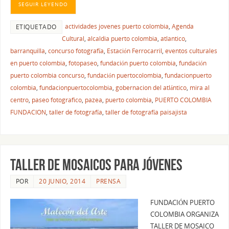
SEGUIR LEYENDO
actividades jovenes puerto colombia
,
Agenda
ETIQUETADO
Cultural
,
alcaldia puerto colombia
,
atlantico
,
barranquilla
,
concurso fotografía
,
Estación Ferrocarril
,
eventos culturales
en puerto colombia
,
fotopaseo
,
fundación puerto colombia
,
fundación
puerto colombia concurso
,
fundación puertocolombia
,
fundacionpuerto
colombia
,
fundacionpuertocolombia
,
gobernacion del atlántico
,
mira al
centro
,
paseo fotografico
,
pazea
,
puerto colombia
,
PUERTO COLOMBIA
FUNDACION
,
taller de fotografía
,
taller de fotografía paisajista
TALLER DE MOSAICOS PARA JÓVENES
POR
20 JUNIO, 2014
PRENSA
FUNDACIÓN PUERTO
COLOMBIA ORGANIZA
TALLER DE MOSAICO