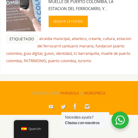
MUELLE DE PUERTO COLOMBIA, LA
ESTACIÓN DEL FERROCARRIL Y…
SEGUIR LEYENDO
alcaldia municipal
,
atlantico
,
crearte
,
cultura
,
estacion
ETIQUETADO
del ferrocarril santuario mariano
,
fundación puerto
colombia
,
guia digital
,
guion
,
identidad
,
lci barranquilla
,
muelle de puerto
colombia
,
PATRIMONIO
,
puerto colombia
,
turismo
FUNCIONA CON
PARABOLA
&
WORDPRESS.
Necesitas ayuda?
Chatea con nosotros
Spanish