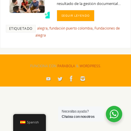
resultado de la gestión documental…
SEGUIR LEYENDO
alegra
,
fundación puerto colombia
,
Fundaciones de
ETIQUETADO
alegra
FUNCIONA CON
PARABOLA
&
WORDPRESS.
Necesitas ayuda?
Chatea con nosotros
Spanish