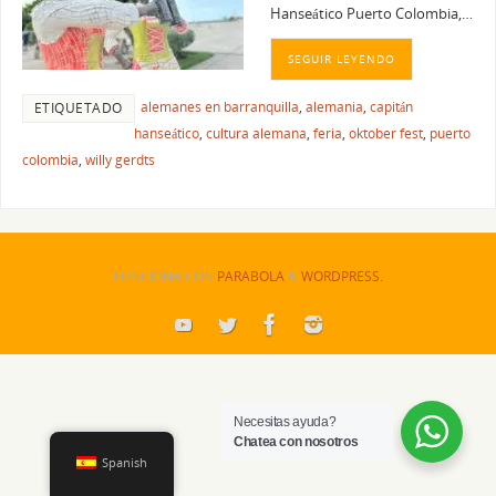
Hanseático Puerto Colombia,…
SEGUIR LEYENDO
alemanes en barranquilla
,
alemania
,
capitán
ETIQUETADO
hanseático
,
cultura alemana
,
feria
,
oktober fest
,
puerto
colombia
,
willy gerdts
FUNCIONA CON
PARABOLA
&
WORDPRESS.
Necesitas ayuda?
Chatea con nosotros
Spanish