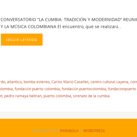
CONVERSATORIO “LA CUMBIA: TRADICIÓN Y MODERNIDAD” REUNI
Y LA MÚSICA COLOMBIANA El encuentro, que se realizará…
SEGUIR LEYENDO
rdo
,
atlantico
,
bomba estereo
,
Carlos Mario Caselles
,
centro cultural cayena
,
con
colombia
,
fundación puerto colombia
,
fundación puertocolombia
,
fundacionpuerto
et
,
pedro ramaya beltran
,
puerto colombia
,
sirenato de la cumbia
FUNCIONA CON
PARABOLA
&
WORDPRESS.