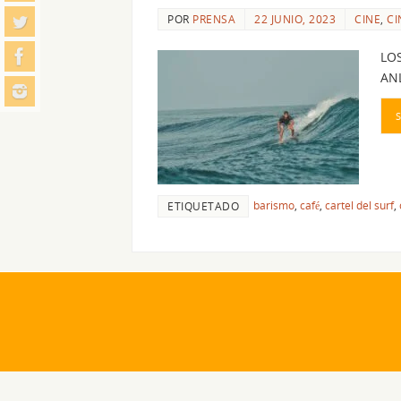
POR
PRENSA
22 JUNIO, 2023
CINE
,
CI
LO
ANL
barismo
,
café
,
cartel del surf
,
ETIQUETADO