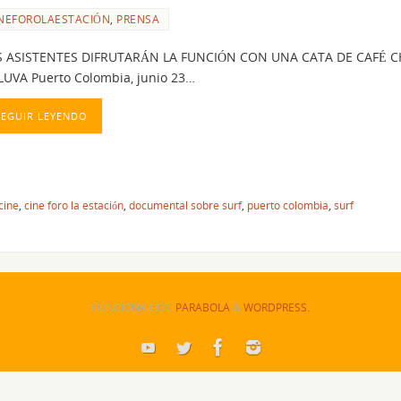
NEFOROLAESTACIÓN
,
PRENSA
S ASISTENTES DIFRUTARÁN LA FUNCIÓN CON UNA CATA DE CAFÉ C
UVA Puerto Colombia, junio 23…
SEGUIR LEYENDO
cine
,
cine foro la estación
,
documental sobre surf
,
puerto colombia
,
surf
FUNCIONA CON
PARABOLA
&
WORDPRESS.