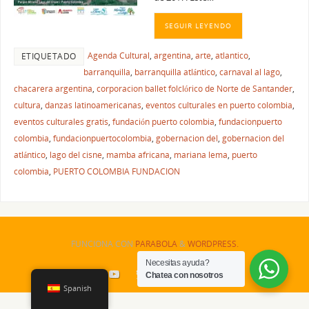
SEGUIR LEYENDO
Agenda Cultural
,
argentina
,
arte
,
atlantico
,
ETIQUETADO
barranquilla
,
barranquilla atlántico
,
carnaval al lago
,
chacarera argentina
,
corporacion ballet folclórico de Norte de Santander
,
cultura
,
danzas latinoamericanas
,
eventos culturales en puerto colombia
,
eventos culturales gratis
,
fundación puerto colombia
,
fundacionpuerto
colombia
,
fundacionpuertocolombia
,
gobernacion del
,
gobernacion del
atlántico
,
lago del cisne
,
mamba africana
,
mariana lema
,
puerto
colombia
,
PUERTO COLOMBIA FUNDACION
FUNCIONA CON
PARABOLA
&
WORDPRESS.
Necesitas ayuda?
Chatea con nosotros
Spanish