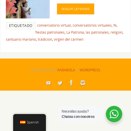
SEGUIR LEYENDO
conversatorio virtual
,
conversatorios virtuales
,
fe
,
ETIQUETADO
fiestas patronales
,
La Patrona
,
las patronales
,
religión
,
santuario mariano
,
tradicion
,
virgen del carmen
FUNCIONA CON
PARABOLA
&
WORDPRESS.
Necesitas ayuda?
Chatea con nosotros
Spanish