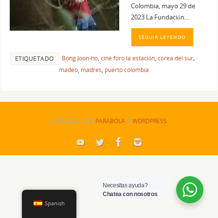
Colombia, mayo 29 de
2023 La Fundación…
SEGUIR LEYENDO
Bong Joon-ho
,
cine foro la estación
,
corea del sur
,
ETIQUETADO
madeo
,
madres
,
puerto colombia
FUNCIONA CON
PARABOLA
&
WORDPRESS.
Necesitas ayuda?
Chatea con nosotros
Spanish