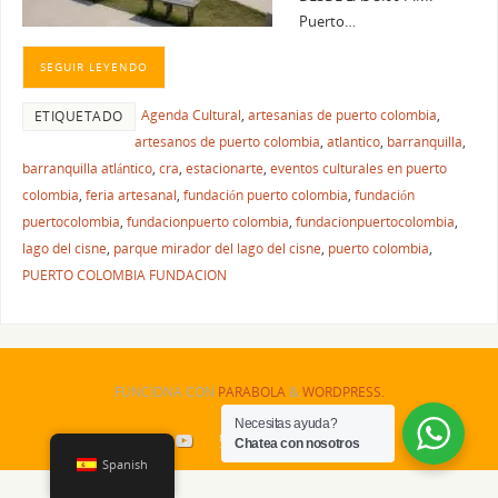
Puerto…
SEGUIR LEYENDO
Agenda Cultural
,
artesanias de puerto colombia
,
ETIQUETADO
artesanos de puerto colombia
,
atlantico
,
barranquilla
,
barranquilla atlántico
,
cra
,
estacionarte
,
eventos culturales en puerto
colombia
,
feria artesanal
,
fundación puerto colombia
,
fundación
puertocolombia
,
fundacionpuerto colombia
,
fundacionpuertocolombia
,
lago del cisne
,
parque mirador del lago del cisne
,
puerto colombia
,
PUERTO COLOMBIA FUNDACION
FUNCIONA CON
PARABOLA
&
WORDPRESS.
Necesitas ayuda?
Chatea con nosotros
Spanish