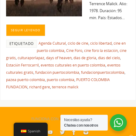
Terrence Malick. Año:
1978. Duración: 95
min. País: Estados…
SEGUIR LEYENDO
Agenda Cultural
,
ciclo de cine
,
ciclo libertad
,
cine en
ETIQUETADO
puerto colombia
,
Cine Foro
,
cine foro la estación
,
cine
gratis
,
culturaporlapaz
,
days of heaven
,
dias de gloria
,
dias del cielo
,
Estación Ferrocarril
,
eventos culturales en puerto colombia
,
eventos
culturales gratis
,
fundación puertocolombia
,
fundacionpuertocolombia
,
pazea puerto colombia
,
puerto colombia
,
PUERTO COLOMBIA
FUNDACION
,
richard gere
,
terrence malick
FUNCIONA CON
PARABOLA
&
WORDPRESS.
Necesitas ayuda?
Chatea con nosotros
Spanish