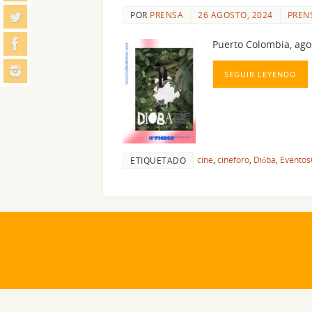
POR
PRENSA
26 AGOSTO, 2024
PREN
Puerto Colombia, ago
SEGUIR LEYENDO
cine
,
cineforo
,
Dióba
,
Eventos
ETIQUETADO