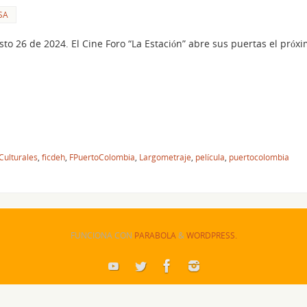
SA
sto 26 de 2024. El Cine Foro “La Estación” abre sus puertas el pró
Culturales
,
ficdeh
,
FPuertoColombia
,
Largometraje
,
película
,
puertocolombia
FUNCIONA CON
PARABOLA
&
WORDPRESS.