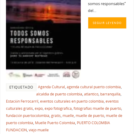
somos responsables”
del…
SEGUIR LEYENDO
Agenda Cultural
,
agenda cultural puerto colombia
,
ETIQUETADO
alcaldia de puerto colombia
,
atlantico
,
barranquilla
,
Estación Ferrocarril
,
eventos culturales en puerto colombia
,
eventos
culturales gratis
,
expo
,
expo fotografica
,
fotografias muelle de puerto
,
fundación puertocolombia
,
gratis
,
muelle
,
muelle de puerto
,
muelle de
puerto colombia
,
Muelle Puerto Colombia
,
PUERTO COLOMBIA
FUNDACION
,
viejo muelle