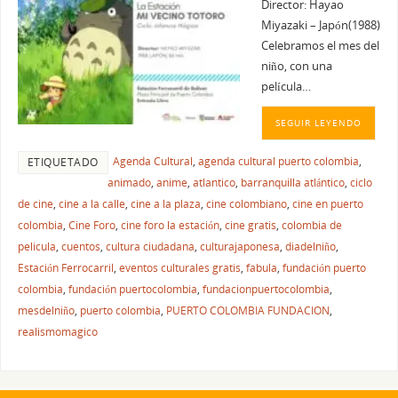
Director: Hayao
Miyazaki – Japón(1988)
Celebramos el mes del
niño, con una
película…
SEGUIR LEYENDO
Agenda Cultural
,
agenda cultural puerto colombia
,
ETIQUETADO
animado
,
anime
,
atlantico
,
barranquilla atlántico
,
ciclo
de cine
,
cine a la calle
,
cine a la plaza
,
cine colombiano
,
cine en puerto
colombia
,
Cine Foro
,
cine foro la estación
,
cine gratis
,
colombia de
pelicula
,
cuentos
,
cultura ciudadana
,
culturajaponesa
,
diadelniño
,
Estación Ferrocarril
,
eventos culturales gratis
,
fabula
,
fundación puerto
colombia
,
fundación puertocolombia
,
fundacionpuertocolombia
,
mesdelniño
,
puerto colombia
,
PUERTO COLOMBIA FUNDACION
,
realismomagico