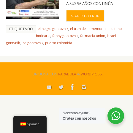
A SUS 96 AÑOS CONTINÚA…
SEGUIR LEYENDO
el negro gontovnik
,
el tren de la memoria
,
el ultimo
ETIQUETADO
boticario
,
fanny gontovnik
,
farmacia union
,
israel
gontvnik
,
los gontovnik
,
puerto colombia
FUNCIONA CON
PARABOLA
&
WORDPRESS.
Necesitas ayuda?
Chatea con nosotros
Spanish