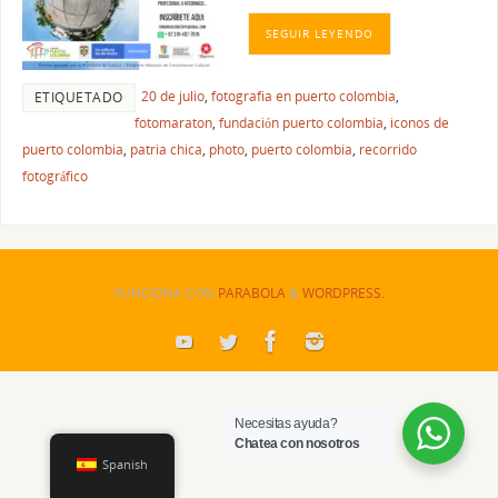
SEGUIR LEYENDO
20 de julio
,
fotografia en puerto colombia
,
ETIQUETADO
fotomaraton
,
fundación puerto colombia
,
iconos de
puerto colombia
,
patria chica
,
photo
,
puerto colombia
,
recorrido
fotográfico
FUNCIONA CON
PARABOLA
&
WORDPRESS.
Necesitas ayuda?
Chatea con nosotros
Spanish