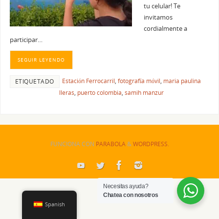
tu celular! Te
invitamos
cordialmente a
participar…
SEGUIR LEYENDO
Estación Ferrocarril
,
fotografía móvil
,
maria paulina
ETIQUETADO
lleras
,
puerto colombia
,
samih manzur
FUNCIONA CON
PARABOLA
&
WORDPRESS.
Necesitas ayuda?
Chatea con nosotros
Spanish