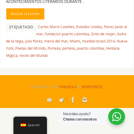
ACONTECIMIENTOS LITERARIOS DURANTE…
SEGUIR LEYENDO
Carlos Mario Caselles
,
Estados Unidos
,
Florez Junto al
ETIQUETADO
mar
,
fundación puerto colombia
,
Grito de mujer
,
Isidra
de la Vega
,
julio florez
,
meira del mar
,
Miami
,
mundial brasil 2014
,
Nueva
York
,
Poetas del MUndo
,
Porteña
,
porteño
,
puerto colombia
,
Ventana
Mágica
,
Voces del Mundo
FUNCIONA CON
PARABOLA
&
WORDPRESS.
Necesitas ayuda?
Chatea con nosotros
Spanish