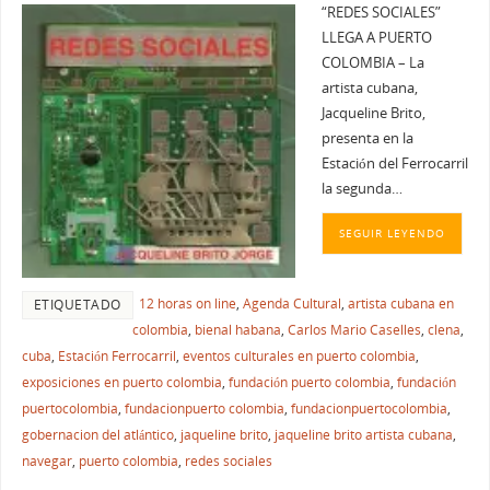
“REDES SOCIALES”
LLEGA A PUERTO
COLOMBIA – La
artista cubana,
Jacqueline Brito,
presenta en la
Estación del Ferrocarril
la segunda…
SEGUIR LEYENDO
12 horas on line
,
Agenda Cultural
,
artista cubana en
ETIQUETADO
colombia
,
bienal habana
,
Carlos Mario Caselles
,
clena
,
cuba
,
Estación Ferrocarril
,
eventos culturales en puerto colombia
,
exposiciones en puerto colombia
,
fundación puerto colombia
,
fundación
puertocolombia
,
fundacionpuerto colombia
,
fundacionpuertocolombia
,
gobernacion del atlántico
,
jaqueline brito
,
jaqueline brito artista cubana
,
navegar
,
puerto colombia
,
redes sociales