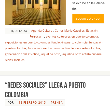
se exhibe en la Galería
de…
SEGUIR LEYENDO
Agenda Cultural
,
Carlos Mario Caselles
,
Estación
ETIQUETADO
Ferrocarril
,
eventos culturales en puerto colombia
,
exposiciones en puerto colombia
,
fundación puerto colombia
,
fundación
puertocolombia
,
fundacionpuerto colombia
,
fundacionpuertocolombia
,
gobernacion del atlántico
,
jaqueline brito
,
jaqueline brito artista cubana
,
redes sociales
“REDES SOCIALES” LLEGA A PUERTO
COLOMBIA
POR
18 FEBRERO, 2015
PRENSA