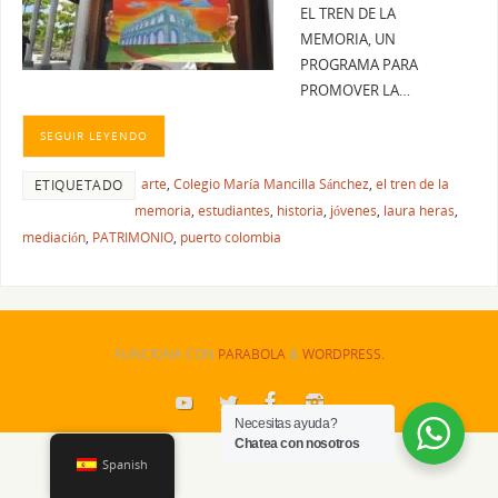
EL TREN DE LA
MEMORIA, UN
PROGRAMA PARA
PROMOVER LA…
SEGUIR LEYENDO
arte
,
Colegio María Mancilla Sánchez
,
el tren de la
ETIQUETADO
memoria
,
estudiantes
,
historia
,
jóvenes
,
laura heras
,
mediación
,
PATRIMONIO
,
puerto colombia
FUNCIONA CON
PARABOLA
&
WORDPRESS.
Necesitas ayuda?
Chatea con nosotros
Spanish