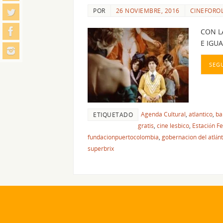
POR
26 NOVIEMBRE, 2016
CINEFORO
CON L
E IGU
SEG
Agenda Cultural
,
atlantico
,
ba
ETIQUETADO
gratis
,
cine lesbico
,
Estación Fe
fundacionpuertocolombia
,
gobernacion del atlánt
superbrix