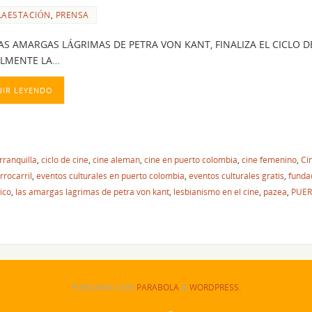
LAESTACIÓN
,
PRENSA
AS AMARGAS LÁGRIMAS DE PETRA VON KANT, FINALIZA EL CICLO 
ALMENTE LA…
UIR LEYENDO
rranquilla
,
ciclo de cine
,
cine aleman
,
cine en puerto colombia
,
cine femenino
,
Ci
rrocarril
,
eventos culturales en puerto colombia
,
eventos culturales gratis
,
funda
ico
,
las amargas lagrimas de petra von kant
,
lesbianismo en el cine
,
pazea
,
PUER
FUNCIONA CON
PARABOLA
&
WORDPRESS.