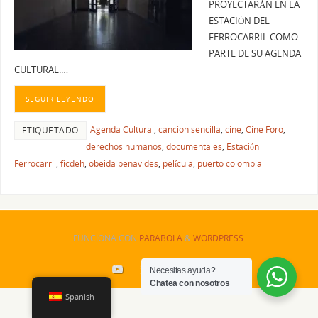
PROYECTARÁN EN LA
ESTACIÓN DEL
FERROCARRIL COMO
PARTE DE SU AGENDA
CULTURAL.…
SEGUIR LEYENDO
Agenda Cultural
,
cancion sencilla
,
cine
,
Cine Foro
,
ETIQUETADO
derechos humanos
,
documentales
,
Estación
Ferrocarril
,
ficdeh
,
obeida benavides
,
película
,
puerto colombia
FUNCIONA CON
PARABOLA
&
WORDPRESS.
Necesitas ayuda?
Chatea con nosotros
Spanish