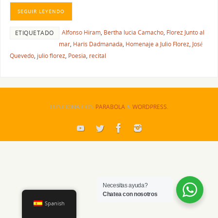
SEGUIR LEYENDO
Alfonso Hiram
,
Bertha lucia Camacho
,
Florez Junto al
ETIQUETADO
mar
,
Haris Dadmanada
,
Homenaje a Julio Florez
,
José
Quevedo
,
julio florez
,
Poesia
,
recital
FUNCIONA CON
PARABOLA
&
WORDPRESS.
Necesitas ayuda?
Chatea con nosotros
Spanish