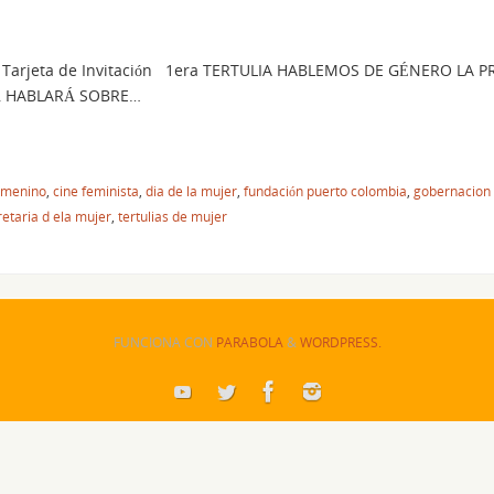
Tarjeta de Invitación 1era TERTULIA HABLEMOS DE GÉNERO LA
O, HABLARÁ SOBRE…
emenino
,
cine feminista
,
dia de la mujer
,
fundación puerto colombia
,
gobernacion d
retaria d ela mujer
,
tertulias de mujer
FUNCIONA CON
PARABOLA
&
WORDPRESS.