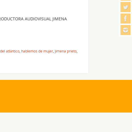
 PRODUCTORA AUDIOVISUAL JIMENA
el atlántico
,
hablemos de mujer
,
jimena prieto
,