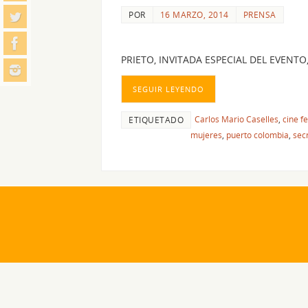
POR
16 MARZO, 2014
PRENSA
PRIETO, INVITADA ESPECIAL DEL EVENT
SEGUIR LEYENDO
Carlos Mario Caselles
,
cine f
ETIQUETADO
mujeres
,
puerto colombia
,
sec