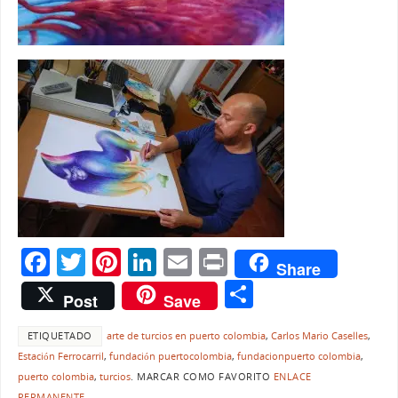
F
T
Pi
Li
E
Pr
Share
a
w
nt
n
m
in
C
Post
Save
c
itt
er
k
ai
t
o
e
er
e
e
l
ETIQUETADO
arte de turcios en puerto colombia
,
Carlos Mario Caselles
,
m
Estación Ferrocarril
,
fundación puertocolombia
,
fundacionpuerto colombia
,
b
st
dI
p
puerto colombia
,
turcios
.
MARCAR COMO FAVORITO
ENLACE
PERMANENTE
.