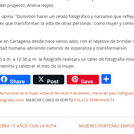
 del proyecto: Arlena Hoyos.
z opina: “Quisimos hacer un relato fotográfico y narrativo que refl
res que transforman la vida de otras personas. Como mujer y como
de en Cartagena desde hace varios años, con el objetivo de brindar 
ilidad humana, abriendo caminos de esperanza y transformación.
a.m. a 12:30 p.m. la fotógrafa realizará un taller de fotografía móv
menina y celebrar el mes de la mujer.
r
C
Share
Post
Save
n
o
nternacional de la mujer
,
estación ferrocarril de bolívar;
,
maria del pilar rodriguez
m
otografía móvil
.
MARCAR COMO FAVORITO
ENLACE PERMANENTE
.
p
ar
tir
BRA 15 AÑOS CON LA RUTA
MUJERES PORTEÑAS EMPOD