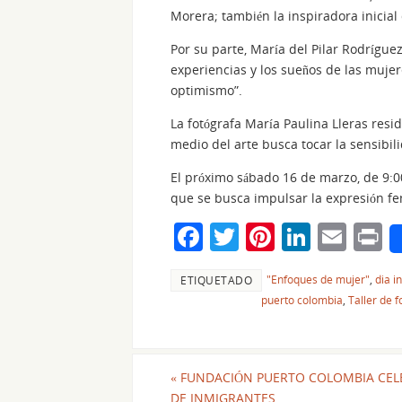
Morera; también la inspiradora inicial
Por su parte, María del Pilar Rodrígue
experiencias y los sueños de las muje
optimismo”.
La fotógrafa María Paulina Lleras resi
medio del arte busca tocar la sensib
El próximo sábado 16 de marzo, de 9:00 
que se busca impulsar la expresión fe
F
T
Pi
Li
E
P
a
w
nt
n
m
i
"Enfoques de mujer"
,
dia i
ETIQUETADO
c
itt
er
k
ai
t
puerto colombia
,
Taller de f
e
er
e
e
l
b
st
dI
o
n
«
FUNDACIÓN PUERTO COLOMBIA CELE
DE INMIGRANTES