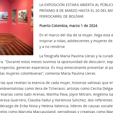
LA EXPOSICIÓN ESTARÁ ABIERTA AL PÚBLI
PRÓXIMO 8 DE MARZO HASTA EL 20 DEL MI
FERROCARRIL DE BOLÍVAR.
Puerto Colombia, marzo 1 de 2024.
En el marco del día de la mujer, llega esta e
inspirar a niñas, adolescentes y mujeres de
y a no rendirse.
La fotógrafa María Paulina Lleras y la curad
ra. “Durante estos meses tuvimos la oportunidad de descubrir, expl
 proyectos, generan esperanza. Es muy emocionante presentar al púb
las mujeres colombianas”, comenta María Paulina Lleras.
rias que revelan la esencia de cada mujer, historias valiosas que e
bientalistas como Vera de Tcherassi; artistas como Cecilia Delgado
arias como Gabi Arenas, Martha Pava, Joyce Mitrani, Angelina Galof
eresa Guerrero, Claudia Fadul y Hortensia Sánchez; dos referente
erazgo de Erika Nivia y Helena Valencia; líderes de causas social
los como Marcela Maccausland; periodistas y creativas como Marí