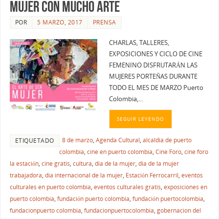
MUJER CON MUCHO ARTE
POR
5 MARZO, 2017
PRENSA
CHARLAS, TALLERES,
EXPOSICIONES Y CICLO DE CINE
FEMENINO DISFRUTARÁN LAS
MUJERES PORTEÑAS DURANTE
TODO EL MES DE MARZO Puerto
Colombia,…
SEGUIR LEYENDO
8 de marzo
,
Agenda Cultural
,
alcaldia de puerto
ETIQUETADO
colombia
,
cine en puerto colombia
,
Cine Foro
,
cine foro
la estación
,
cine gratis
,
cultura
,
dia de la mujer
,
dia de la mujer
trabajadora
,
dia internacional de la mujer
,
Estación Ferrocarril
,
eventos
culturales en puerto colombia
,
eventos culturales gratis
,
exposiciones en
puerto colombia
,
fundación puerto colombia
,
fundación puertocolombia
,
fundacionpuerto colombia
,
fundacionpuertocolombia
,
gobernacion del