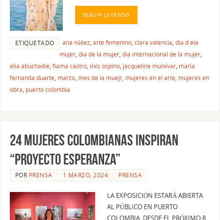
SEGUIR LEYENDO
ana núñez
,
arte femenino
,
clara valencia
,
dia d ela
ETIQUETADO
mujer
,
dia de la mujer
,
dia internacional de la mujer
,
elia abuchaibe
,
fiama castro
,
inés ospino
,
jacqueline munévar
,
maria
fernanda duarte
,
marzo
,
mes de la muejr
,
mujeres en el arte
,
mujeres en
obra
,
puerto colombia
24 MUJERES COLOMBIANAS INSPIRAN
“PROYECTO ESPERANZA”
POR
PRENSA
1 MARZO, 2024
PRENSA
LA EXPOSICIÓN ESTARÁ ABIERTA
AL PÚBLICO EN PUERTO
COLOMBIA, DESDE EL PRÓXIMO 8