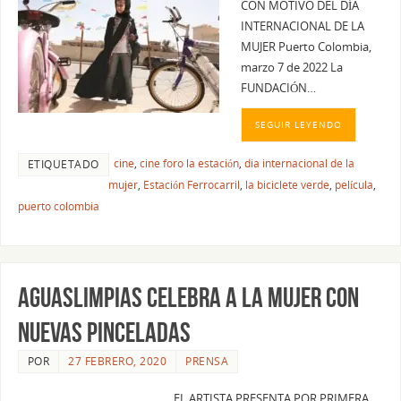
CON MOTIVO DEL DÍA
INTERNACIONAL DE LA
MUJER Puerto Colombia,
marzo 7 de 2022 La
FUNDACIÓN…
SEGUIR LEYENDO
cine
,
cine foro la estación
,
dia internacional de la
ETIQUETADO
mujer
,
Estación Ferrocarril
,
la biciclete verde
,
película
,
puerto colombia
AGUASLIMPIAS CELEBRA A LA MUJER CON
NUEVAS PINCELADAS
POR
27 FEBRERO, 2020
PRENSA
EL ARTISTA PRESENTA POR PRIMERA