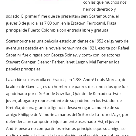
con las que muchos nos
hemos divertido y
soñado. El primer filme que se presentará será Scaramouche, el
jueves 3 de julio a las 7:00 p.m. en la Estación Ferrocarril, Plaza
principal de Puerto Colombia con entrada libre y gratuita.
Scaramouche es una película estadounidense de 1952 del género de
aventuras basada en la novela homónima de 1921, escrita por Rafael
Sabatini; fue dirigida por George Sidney, y contó con los actores
Stewart Granger, Eleanor Parker, Janet Leigh y Mel Ferrer en los
papeles principales.
La acción se desarrolla en Francia, en 1788. André-Louis Moreau, de
la aldea de Gavrillac, es un hombre de padres desconocidos que fue
apadrinado por el Señor de Gavrillac, Quintin de Kercadiou. Este
joven, abogado y representante de su padrino en los Estados de
Bretaña, de una gran inteligencia, desea vengar la muerte de su
amigo Philippe de Vilmorin a manos del Señor de La Tour d’Azyr, por
defender a un campesino injustamente asesinado. Así, el joven
André, pese a no compartir los mismos principios que su amigo, se
dedica a avivar la llama de la revolución en el pueblo para obtener su