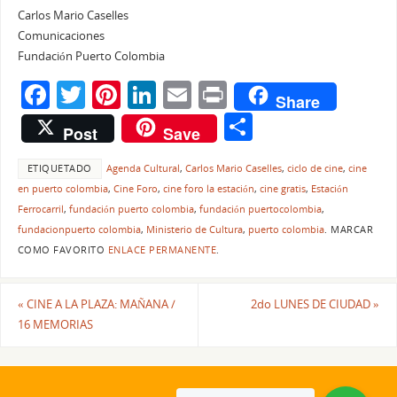
Carlos Mario Caselles
Comunicaciones
Fundación Puerto Colombia
F
T
Pi
Li
E
Pr
Share
a
w
nt
n
m
in
C
Post
Save
c
itt
er
k
ai
t
o
e
er
e
e
l
ETIQUETADO
Agenda Cultural
,
Carlos Mario Caselles
,
ciclo de cine
,
cine
m
en puerto colombia
,
Cine Foro
,
cine foro la estación
,
cine gratis
,
Estación
b
st
dI
p
Ferrocarril
,
fundación puerto colombia
,
fundación puertocolombia
,
o
n
ar
fundacionpuerto colombia
,
Ministerio de Cultura
,
puerto colombia
.
MARCAR
COMO FAVORITO
ENLACE PERMANENTE
.
o
tir
k
«
CINE A LA PLAZA: MAÑANA /
2do LUNES DE CIUDAD
»
16 MEMORIAS