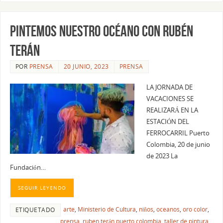
PINTEMOS NUESTRO OCÉANO CON RUBÉN
TERÁN
POR
PRENSA
20 JUNIO, 2023
PRENSA
LA JORNADA DE
VACACIONES SE
REALIZARÁ EN LA
ESTACIÓN DEL
FERROCARRIL Puerto
Colombia, 20 de junio
de 2023 La
Fundación…
SEGUIR LEYENDO
arte
,
Ministerio de Cultura
,
niños
,
oceanos
,
oro color
,
ETIQUETADO
prensa
,
ruben terán puerto colombia
,
taller de pintura
,