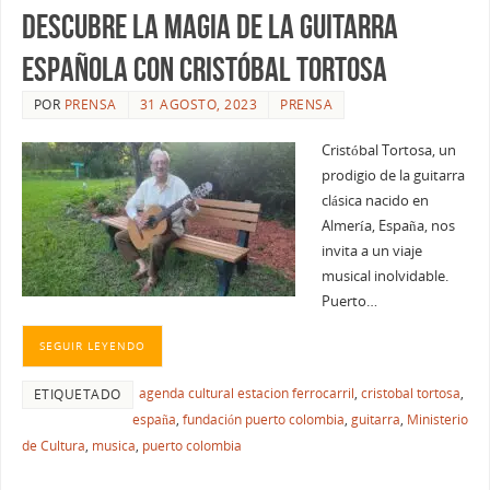
Descubre la Magia de la Guitarra
Española con Cristóbal Tortosa
POR
PRENSA
31 AGOSTO, 2023
PRENSA
Cristóbal Tortosa, un
prodigio de la guitarra
clásica nacido en
Almería, España, nos
invita a un viaje
musical inolvidable.
Puerto…
SEGUIR LEYENDO
agenda cultural estacion ferrocarril
,
cristobal tortosa
,
ETIQUETADO
españa
,
fundación puerto colombia
,
guitarra
,
Ministerio
de Cultura
,
musica
,
puerto colombia