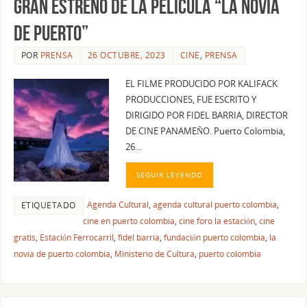
GRAN ESTRENO DE LA PELÍCULA “LA NOVIA
DE PUERTO”
POR
PRENSA
26 OCTUBRE, 2023
CINE
,
PRENSA
EL FILME PRODUCIDO POR KALIFACK
PRODUCCIONES, FUE ESCRITO Y
DIRIGIDO POR FIDEL BARRIA, DIRECTOR
DE CINE PANAMEÑO. Puerto Colombia,
26…
SEGUIR LEYENDO
Agenda Cultural
,
agenda cultural puerto colombia
,
ETIQUETADO
cine en puerto colombia
,
cine foro la estación
,
cine
gratis
,
Estación Ferrocarril
,
fidel barria
,
fundación puerto colombia
,
la
novia de puerto colombia
,
Ministerio de Cultura
,
puerto colombia