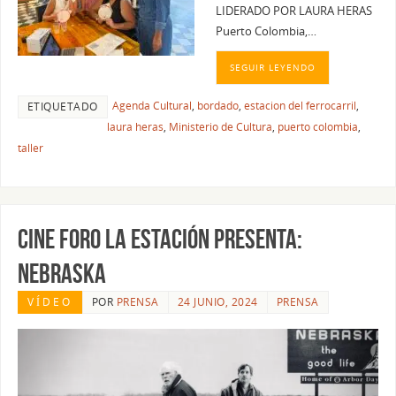
LIDERADO POR LAURA HERAS
Puerto Colombia,…
SEGUIR LEYENDO
Agenda Cultural
,
bordado
,
estacion del ferrocarril
,
ETIQUETADO
laura heras
,
Ministerio de Cultura
,
puerto colombia
,
taller
CINE FORO LA ESTACIÓN PRESENTA:
NEBRASKA
VÍDEO
POR
PRENSA
24 JUNIO, 2024
PRENSA