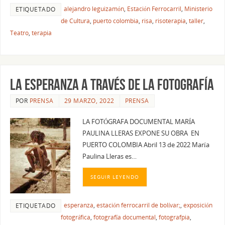
alejandro leguizamón
,
Estación Ferrocarril
,
Ministerio
ETIQUETADO
de Cultura
,
puerto colombia
,
risa
,
risoterapia
,
taller
,
Teatro
,
terapia
LA ESPERANZA A TRAVÉS DE LA FOTOGRAFÍA
POR
PRENSA
29 MARZO, 2022
PRENSA
LA FOTÓGRAFA DOCUMENTAL MARÍA
PAULINA LLERAS EXPONE SU OBRA EN
PUERTO COLOMBIA Abril 13 de 2022 María
Paulina Lleras es…
SEGUIR LEYENDO
esperanza
,
estación ferrocarril de bolívar;
,
exposición
ETIQUETADO
fotográfica
,
fotografía documental
,
fotografpia
,